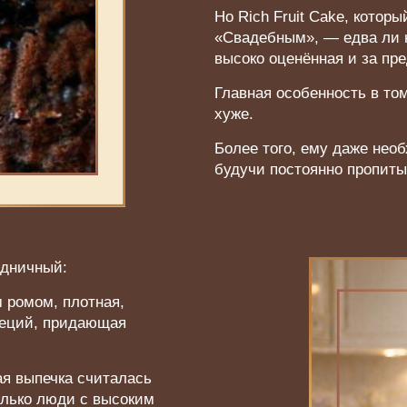
Но Rich Fruit Cake, кото
«Свадебным», — едва ли н
высоко оценённая и за пр
Главная особенность в том
хуже.
Более того, ему даже нео
будучи постоянно пропит
здничный:
 ромом, плотная,
пеций, придающая
ая выпечка считалась
олько люди с высоким