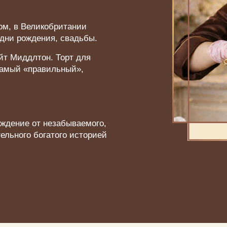
ном, в Великобритании
 дни рождения, свадьбы.
йт Миддлтон. Торт для
самый «правильный»,
аждение от незабываемого,
ельного богатого историей