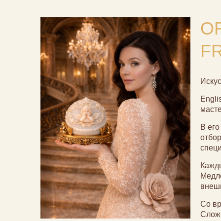
OR
F
Искус
Engli
масте
В его
отбор
специ
Кажды
Медле
внешн
Со вр
Слож