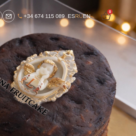
0
+34 674 115 089
ES
RU
EN